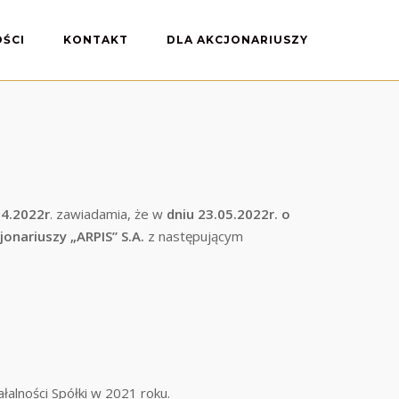
ŚCI
KONTAKT
DLA AKCJONARIUSZY
04
.2022r
. zawiadamia, że w
dniu 23.05.2022r.
o
onariuszy „ARPIS” S.A.
z następującym
alności Spółki w 2021 roku.