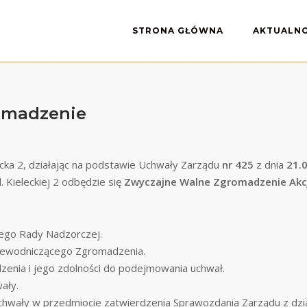
STRONA GŁÓWNA
AKTUALNO
omadzenie
lecka 2, działając na podstawie Uchwały Zarządu
nr 425
z dnia
21.
. Kieleckiej 2 odbędzie się
Zwyczajne Walne Zgromadzenie Akcj
ego Rady Nadzorczej.
rzewodniczącego Zgromadzenia.
enia i jego zdolności do podejmowania uchwał.
ały.
chwały w przedmiocie zatwierdzenia Sprawozdania Zarządu z dział