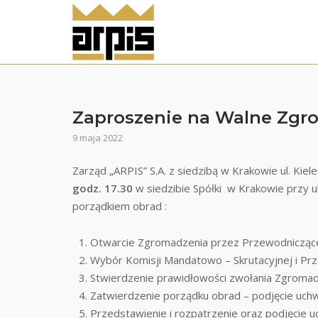
Skip
to
content
Zaproszenie na Walne Zgr
9 maja 2022
Zarząd „ARPIS” S.A. z siedzibą w Krakowie ul. Kie
godz. 17.30
w siedzibie Spółki w Krakowie przy ul
porządkiem obrad :
Otwarcie Zgromadzenia przez Przewodnicząc
Wybór Komisji Mandatowo – Skrutacyjnej i P
Stwierdzenie prawidłowości zwołania Zgromadz
Zatwierdzenie porządku obrad – podjęcie uchw
Przedstawienie i rozpatrzenie oraz podjęcie u